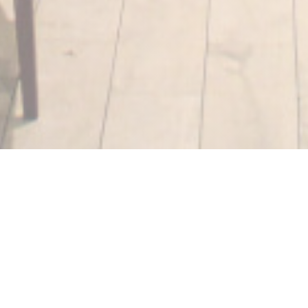
Strobi
ΣΥΓΧΡΟΝΟ ΜΠΙΣΤΡΟΤ - Σε απόσταση αναπνοής από
την πολυσύχναστη Place de Clichy, 17η συνοικία, η rue