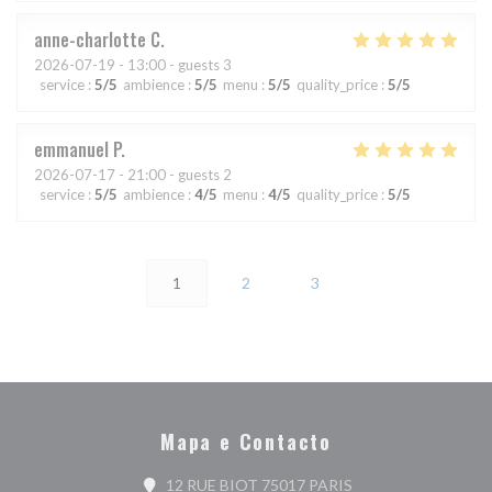
anne-charlotte
C
2026-07-19
- 13:00 - guests 3
service
:
5
/5
ambience
:
5
/5
menu
:
5
/5
quality_price
:
5
/5
emmanuel
P
2026-07-17
- 21:00 - guests 2
service
:
5
/5
ambience
:
4
/5
menu
:
4
/5
quality_price
:
5
/5
1
2
3
Mapa e Contacto
((abre numa nova jan
12 RUE BIOT 75017 PARIS