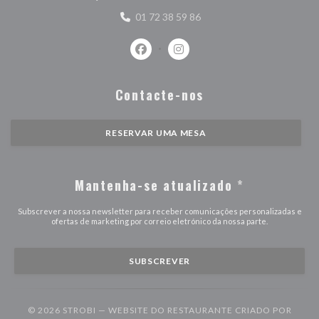
01 72 38 59 86
Facebook ((abre numa nova janela))
Instagram ((abre numa nova j
Contacte-nos
RESERVAR UMA MESA
Mantenha-se atualizado
*
Subscrever a nossa newsletter para receber comunicações personalizadas e
ofertas de marketing por correio eletrónico da nossa parte.
SUBSCREVER
© 2026 STROBI — WEBSITE DO RESTAURANTE CRIADO POR