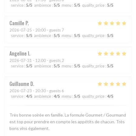
service
:
5
/5
ambience
:
5
/5
menu
:
5
/5
quality_price
:
5
/5
Camille
P
2026-07-25
- 20:00 - guests 7
service
:
5
/5
ambience
:
5
/5
menu
:
5
/5
quality_price
:
5
/5
Angeline
I
2026-07-31
- 12:00 - guests 2
service
:
5
/5
ambience
:
5
/5
menu
:
5
/5
quality_price
:
5
/5
Guillaume
D
2026-07-23
- 20:30 - guests 6
service
:
4
/5
ambience
:
4
/5
menu
:
5
/5
quality_price
:
4
/5
Très bonne soirée en famille. La formule Gourmet / Gourmand
est top pour prendre en compte les appétits de chacun. Très
bons vins également.