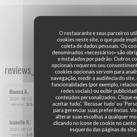
O restaurante e seus parceiros uti
cookies neste site, o que pode impli
coleta de dados pessoais. Os coo
denominados «necessários» são obri
e instalados por padrão. Outros c
opcionais requerem seu consentiment
reviews_from_our_clients_following_
cookies opcionais servem para anali
navegação, medir a audiência do site,
funcionalidades (por exemplo, relaci
redes sociais) ou exibir publicida
Bianca
A
conteúdos personalizados. Clique 
2026-08-05
- 20:00 - guests 2
aceitar tudo', 'Recusar tudo' ou 'Pers
service
:
3
/5
ambience
:
4
/5
menu
:
4
/5
quality_price
:
4
/5
para gerenciar suas preferências. V
alterar suas escolhas a qualquer 
Isabelle
R
clicando no ícone de cookie no canto 
esquerdo das páginas do site
2026-08-04
- 19:00 - guests 4
service
:
5
/5
ambience
:
5
/5
menu
:
5
/5
quality_price
:
5
/5