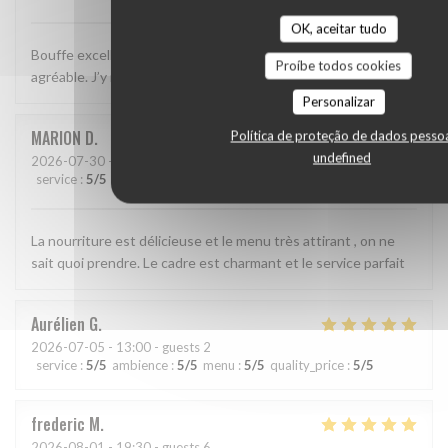
OK, aceitar tudo
Bouffe excellente, décor sympa et service simple, efficace et
Proíbe todos cookies
agréable. J’y retournerai!
Personalizar
MARION
D
Política de proteção de dados pesso
undefined
2026-07-30
- 20:00 - guests 2
service
:
5
/5
ambience
:
4
/5
menu
:
5
/5
quality_price
:
5
/5
La nourriture est délicieuse et le menu très attirant , on ne
sait quoi prendre. Le cadre est charmant et le service parfait
Aurélien
G
2026-07-05
- 13:00 - guests 2
service
:
5
/5
ambience
:
5
/5
menu
:
5
/5
quality_price
:
5
/5
frederic
M
2026-08-01
- 19:30 - guests 6