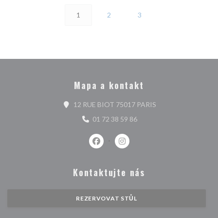
1
2
3
Mapa a kontakt
((otevře se v novém 
12 RUE BIOT 75017 PARIS
01 72 38 59 86
Facebook ((otevře se v novém okně)
Instagram ((otevře se v nové
Kontaktujte nás
REZERVOVAT STŮL