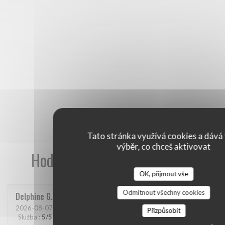
Tato stránka využívá cookies a dává 
výběr, co chceš aktivovat
Hodnocení našich zákazníků
OK, přijmout vše
Odmítnout všechny cookies
Delphine
G
2026-08-07
- 20:00 - Hosté 4
Přizpůsobit
Služba
:
5
/5
Atmosféra
:
4
/5
Kuchyně
:
5
/5
Kvalita / Cena
:
5
/5