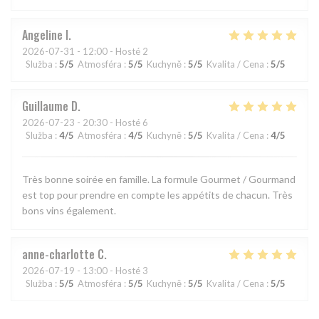
Angeline
I
2026-07-31
- 12:00 - Hosté 2
Služba
:
5
/5
Atmosféra
:
5
/5
Kuchyně
:
5
/5
Kvalita / Cena
:
5
/5
Guillaume
D
2026-07-23
- 20:30 - Hosté 6
Služba
:
4
/5
Atmosféra
:
4
/5
Kuchyně
:
5
/5
Kvalita / Cena
:
4
/5
Très bonne soirée en famille. La formule Gourmet / Gourmand
est top pour prendre en compte les appétits de chacun. Très
bons vins également.
anne-charlotte
C
2026-07-19
- 13:00 - Hosté 3
Služba
:
5
/5
Atmosféra
:
5
/5
Kuchyně
:
5
/5
Kvalita / Cena
:
5
/5