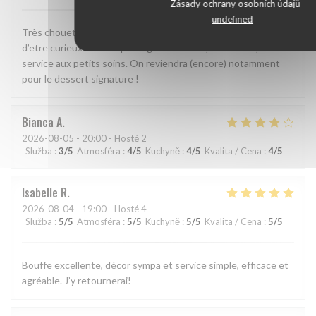
Zásady ochrany osobních údajů
undefined
Très chouette formule avec 2 tailles de plats ce qui permet
d’etre curieux sans trop manger. Plats fins, savoureux, et
service aux petits soins. On reviendra (encore) notamment
pour le dessert signature !
Bianca
A
2026-08-05
- 20:00 - Hosté 2
Služba
:
3
/5
Atmosféra
:
4
/5
Kuchyně
:
4
/5
Kvalita / Cena
:
4
/5
Isabelle
R
2026-08-04
- 19:00 - Hosté 4
Služba
:
5
/5
Atmosféra
:
5
/5
Kuchyně
:
5
/5
Kvalita / Cena
:
5
/5
Bouffe excellente, décor sympa et service simple, efficace et
agréable. J’y retournerai!