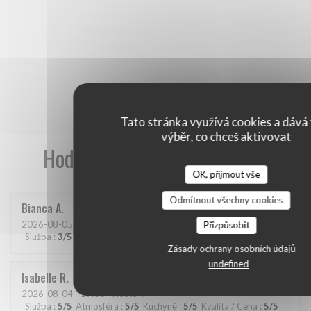
Tato stránka využívá cookies a dává 
výběr, co chceš aktivovat
Hodnocení našich zákazníků
OK, přijmout vše
Odmítnout všechny cookies
Bianca
A
2026-08-05
- 20:00 - Hosté 2
Přizpůsobit
Služba
:
3
/5
Atmosféra
:
4
/5
Kuchyně
:
4
/5
Kvalita / Cena
:
4
/5
Zásady ochrany osobních údajů
undefined
Isabelle
R
2026-08-04
- 19:00 - Hosté 4
Služba
:
5
/5
Atmosféra
:
5
/5
Kuchyně
:
5
/5
Kvalita / Cena
:
5
/5