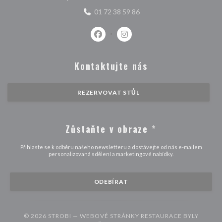
01 72 38 59 86
Facebook ((otevře se v novém okně)
Instagram ((otevře se v nové
Kontaktujte nás
REZERVOVAT STŮL
Zůstaňte v obraze
*
Přihlaste se k odběru našeho newsletteru a dostávejte od nás e-mailem
personalizovaná sdělení a marketingové nabídky.
ODEBÍRAT
© 2026 STROBI — WEBOVÉ STRÁNKY RESTAURACE BYLY