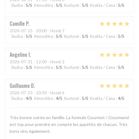
Služba
:
5
/5
Atmosféra
:
5
/5
Kuchyně
:
5
/5
Kvalita / Cena
:
5
/5
Camille
P
2026-07-25
- 20:00 - Hosté 7
Služba
:
5
/5
Atmosféra
:
5
/5
Kuchyně
:
5
/5
Kvalita / Cena
:
5
/5
Angeline
I
2026-07-31
- 12:00 - Hosté 2
Služba
:
5
/5
Atmosféra
:
5
/5
Kuchyně
:
5
/5
Kvalita / Cena
:
5
/5
Guillaume
D
2026-07-23
- 20:30 - Hosté 6
Služba
:
4
/5
Atmosféra
:
4
/5
Kuchyně
:
5
/5
Kvalita / Cena
:
4
/5
Très bonne soirée en famille. La formule Gourmet / Gourmand
est top pour prendre en compte les appétits de chacun. Très
bons vins également.