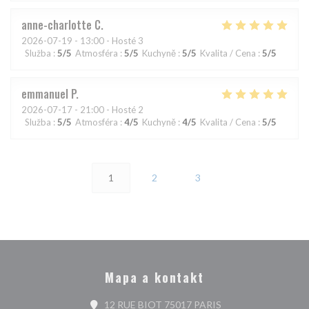
anne-charlotte
C
2026-07-19
- 13:00 - Hosté 3
Služba
:
5
/5
Atmosféra
:
5
/5
Kuchyně
:
5
/5
Kvalita / Cena
:
5
/5
emmanuel
P
2026-07-17
- 21:00 - Hosté 2
Služba
:
5
/5
Atmosféra
:
4
/5
Kuchyně
:
4
/5
Kvalita / Cena
:
5
/5
1
2
3
Mapa a kontakt
((otevře se v novém 
12 RUE BIOT 75017 PARIS