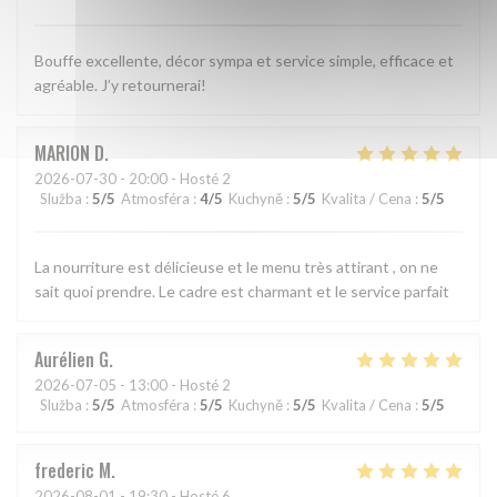
Bouffe excellente, décor sympa et service simple, efficace et
agréable. J’y retournerai!
MARION
D
2026-07-30
- 20:00 - Hosté 2
Služba
:
5
/5
Atmosféra
:
4
/5
Kuchyně
:
5
/5
Kvalita / Cena
:
5
/5
La nourriture est délicieuse et le menu très attirant , on ne
sait quoi prendre. Le cadre est charmant et le service parfait
Aurélien
G
2026-07-05
- 13:00 - Hosté 2
Služba
:
5
/5
Atmosféra
:
5
/5
Kuchyně
:
5
/5
Kvalita / Cena
:
5
/5
frederic
M
2026-08-01
- 19:30 - Hosté 6