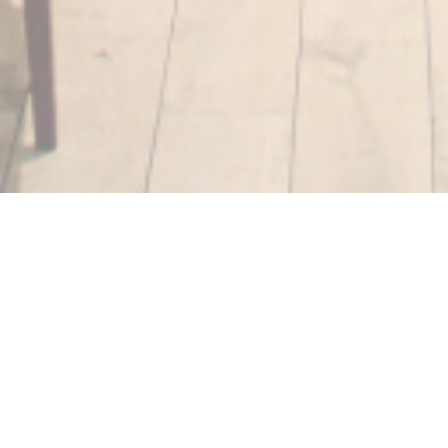
Strobi
BISTRO CONTEMPORÂNEO – A poucos passos da
movimentada Place de Clichy, no lado 17, a rue Biot
precisava de um pouco de ar fresco. Com o Strobi,