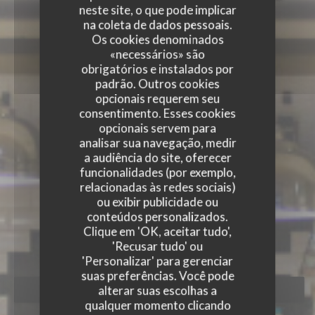
neste site, o que pode implicar
na coleta de dados pessoais.
Os cookies denominados
«necessários» são
obrigatórios e instalados por
padrão. Outros cookies
opcionais requerem seu
consentimento. Esses cookies
opcionais servem para
analisar sua navegação, medir
a audiência do site, oferecer
funcionalidades (por exemplo,
relacionadas às redes sociais)
STROBI
ou exibir publicidade ou
conteúdos personalizados.
STROBI
Clique em 'OK, aceitar tudo',
|
PARIS
'Recusar tudo' ou
'Personalizar' para gerenciar
suas preferências. Você pode
alterar suas escolhas a
RESERVAR UMA MESA
qualquer momento clicando