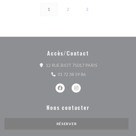
1
2
3
Accès/Contact
((ouvre une nouvelle
12 RUE BIOT 75017 PARIS
01 72 38 59 86
Facebook ((ouvre une nouvelle fenêtr
Instagram ((ouvre une nouvell
Nous contacter
RÉSERVER