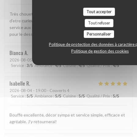
Tout accepter
Très chouette formule avec 2 tailles de plats ce qui permet
d’etre curieux sans trop manger. Plats fins, savoureux, et
Tout refuser
service aux petits soins. On reviendra (encore) notamment
Personnaliser
pour le dessert signature !
Politique de protection des données à caractère 
Politique de gestion des cookies
Bianca
A
2026-08-05
- 20:00 - Couverts 2
Service
:
3
/5
Ambiance
:
4
/5
Cuisine
:
4
/5
Qualité / Prix
:
4
/5
Isabelle
R
2026-08-04
- 19:00 - Couverts 4
Service
:
5
/5
Ambiance
:
5
/5
Cuisine
:
5
/5
Qualité / Prix
:
5
/5
Bouffe excellente, décor sympa et service simple, efficace et
agréable. J’y retournerai!