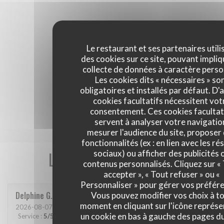
Le restaurant et ses partenaires utili
des cookies sur ce site, pouvant impliq
collecte de données à caractère perso
Les cookies dits « nécessaires » so
obligatoires et installés par défaut. D'
cookies facultatifs nécessitent vot
consentement. Ces cookies facultat
servent à analyser votre navigatio
mesurer l'audience du site, proposer
fonctionnalités (ex : en lien avec les r
Les avis de nos clients
sociaux) ou afficher des publicités 
contenus personnalisés. Cliquez sur «
accepter », « Tout refuser » ou «
Personnaliser » pour gérer vos préfér
Delphine
G
Vous pouvez modifier vos choix à t
moment en cliquant sur l'icône représ
2026-08-07
- 20:00 - Couverts 4
un cookie en bas à gauche des pages du
Service
:
5
/5
Ambiance
:
4
/5
Cuisine
:
5
/5
Qualité / Prix
:
5
/5