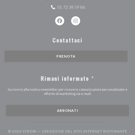
01 72 38 59 86
Facebook ((apre una nuova finestra))
Instagram ((apre una nuova fi
Contattaci
PRENOTA
Rimani informato
*
Iscriversi alla nostra newsletter per ricevere comunicazioni personalizzate e
offerte di marketing via e-mail.
ABBONATI
© 2026 STROBI — CREAZIONE DEL SITO INTERNET RISTORANTE