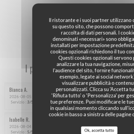
Il ristorante e i suoi partner utilizzano
su questo sito, che possono comport
raccolta di dati personali. I cooki
denominati «necessari» sono obbliga
installati per impostazione predefinita
cookies opzionali richiedono il tuo co
Questi cookies opzionali servono 
analizzare la tua navigazione, misu
I pareri dei nostri clienti
l'audience del sito, fornire funzionali
esempio, legate ai social network
visualizzare pubblicità o contenu
personalizzati. Clicca su 'Accetta tu
Bianca
A
'Rifiuta tutto' o 'Personalizza' per ges
2026-08-05
- 20:00 - Ospiti 2
tue preferenze. Puoi modificare le tue
Servizio
:
3
/5
Atmosfera
:
4
/5
Cucina
:
4
/5
Qualità / Prezzo
:
4
/5
in qualsiasi momento cliccando sull'ic
cookie in basso a sinistra delle pagine d
Isabelle
R
2026-08-04
- 19:00 - Ospiti 4
Ok, accetta tutto
Servizio
:
5
/5
Atmosfera
:
5
/5
Cucina
:
5
/5
Qualità / Prezzo
:
5
/5