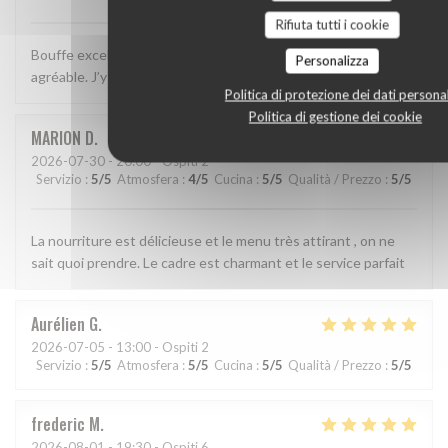
Rifiuta tutti i cookie
Bouffe excellente, décor sympa et service simple, efficace et
Personalizza
agréable. J’y retournerai!
Politica di protezione dei dati personal
Politica di gestione dei cookie
MARION
D
2026-07-30
- 20:00 - Ospiti 2
Servizio
:
5
/5
Atmosfera
:
4
/5
Cucina
:
5
/5
Qualità / Prezzo
:
5
/5
La nourriture est délicieuse et le menu très attirant , on ne
sait quoi prendre. Le cadre est charmant et le service parfait
Aurélien
G
2026-07-05
- 13:00 - Ospiti 2
Servizio
:
5
/5
Atmosfera
:
5
/5
Cucina
:
5
/5
Qualità / Prezzo
:
5
/5
frederic
M
2026-08-01
- 19:30 - Ospiti 6