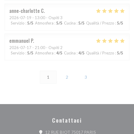
anne-charlotte
C
2026-07-19
- 13:00 - Ospiti 3
Servizio
:
5
/5
Atmosfera
:
5
/5
Cucina
:
5
/5
Qualità / Prezzo
:
5
/5
emmanuel
P
2026-07-17
- 21:00 - Ospiti 2
Servizio
:
5
/5
Atmosfera
:
4
/5
Cucina
:
4
/5
Qualità / Prezzo
:
5
/5
1
2
3
Contattaci
((apre una nuova fine
12 RUE BIOT 75017 PARIS