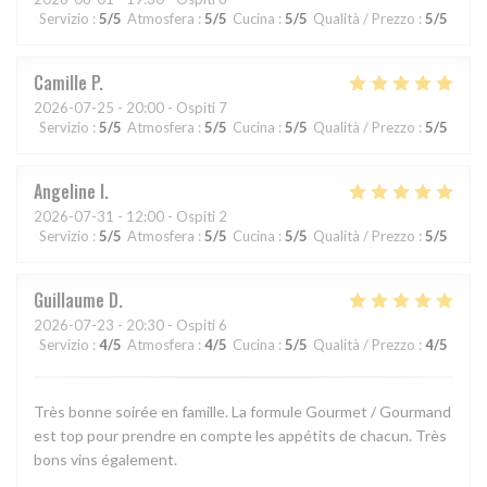
Servizio
:
5
/5
Atmosfera
:
5
/5
Cucina
:
5
/5
Qualità / Prezzo
:
5
/5
Camille
P
2026-07-25
- 20:00 - Ospiti 7
Servizio
:
5
/5
Atmosfera
:
5
/5
Cucina
:
5
/5
Qualità / Prezzo
:
5
/5
Angeline
I
2026-07-31
- 12:00 - Ospiti 2
Servizio
:
5
/5
Atmosfera
:
5
/5
Cucina
:
5
/5
Qualità / Prezzo
:
5
/5
Guillaume
D
2026-07-23
- 20:30 - Ospiti 6
Servizio
:
4
/5
Atmosfera
:
4
/5
Cucina
:
5
/5
Qualità / Prezzo
:
4
/5
Très bonne soirée en famille. La formule Gourmet / Gourmand
est top pour prendre en compte les appétits de chacun. Très
bons vins également.