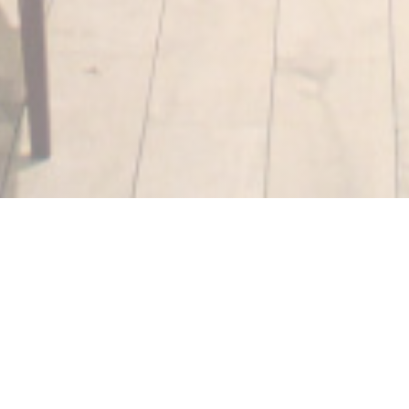
Strobi
ΣΥΓΧΡΟΝΟ ΜΠΙΣΤΡΟΤ - Σε απόσταση αναπνοής από
την πολυσύχναστη Place de Clichy, 17η συνοικία, η rue