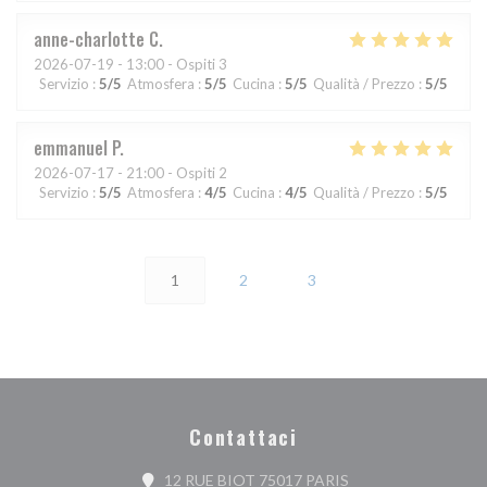
anne-charlotte
C
2026-07-19
- 13:00 - Ospiti 3
Servizio
:
5
/5
Atmosfera
:
5
/5
Cucina
:
5
/5
Qualità / Prezzo
:
5
/5
emmanuel
P
2026-07-17
- 21:00 - Ospiti 2
Servizio
:
5
/5
Atmosfera
:
4
/5
Cucina
:
4
/5
Qualità / Prezzo
:
5
/5
1
2
3
Contattaci
((apre una nuova fine
12 RUE BIOT 75017 PARIS