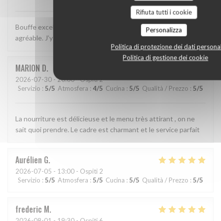
Rifiuta tutti i cookie
Bouffe excellente, décor sympa et service simple, efficace et
Personalizza
agréable. J’y retournerai!
Politica di protezione dei dati personal
Politica di gestione dei cookie
MARION
D
2026-07-30
- 20:00 - Ospiti 2
Servizio
:
5
/5
Atmosfera
:
4
/5
Cucina
:
5
/5
Qualità / Prezzo
:
5
/5
La nourriture est délicieuse et le menu très attirant , on ne
sait quoi prendre. Le cadre est charmant et le service parfait
Aurélien
G
2026-07-05
- 13:00 - Ospiti 2
Servizio
:
5
/5
Atmosfera
:
5
/5
Cucina
:
5
/5
Qualità / Prezzo
:
5
/5
frederic
M
2026-08-01
- 19:30 - Ospiti 6