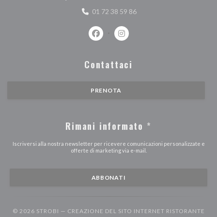
01 72 38 59 86
Facebook ((apre una nuova finestra))
Instagram ((apre una nuova fi
Contattaci
PRENOTA
Rimani informato
*
Iscriversi alla nostra newsletter per ricevere comunicazioni personalizzate e
offerte di marketing via e-mail.
ABBONATI
© 2026 STROBI — CREAZIONE DEL SITO INTERNET RISTORANTE