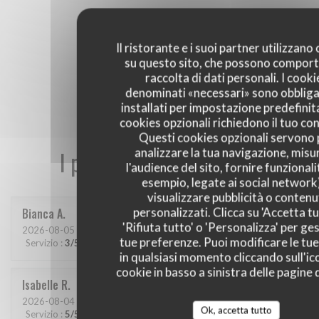
Il ristorante e i suoi partner utilizzano
su questo sito, che possono comport
raccolta di dati personali. I cooki
denominati «necessari» sono obbliga
installati per impostazione predefinita
cookies opzionali richiedono il tuo co
Questi cookies opzionali servono 
analizzare la tua navigazione, misu
I pareri dei nostri clienti
l'audience del sito, fornire funzionali
esempio, legate ai social network
visualizzare pubblicità o contenu
personalizzati. Clicca su 'Accetta tu
Bianca
A
'Rifiuta tutto' o 'Personalizza' per ges
2026-08-05
- 20:00 - Ospiti 2
tue preferenze. Puoi modificare le tue
Servizio
:
3
/5
Atmosfera
:
4
/5
Cucina
:
4
/5
Qualità / Prezzo
:
4
/5
in qualsiasi momento cliccando sull'ic
cookie in basso a sinistra delle pagine d
Isabelle
R
2026-08-04
- 19:00 - Ospiti 4
Ok, accetta tutto
Servizio
:
5
/5
Atmosfera
:
5
/5
Cucina
:
5
/5
Qualità / Prezzo
:
5
/5