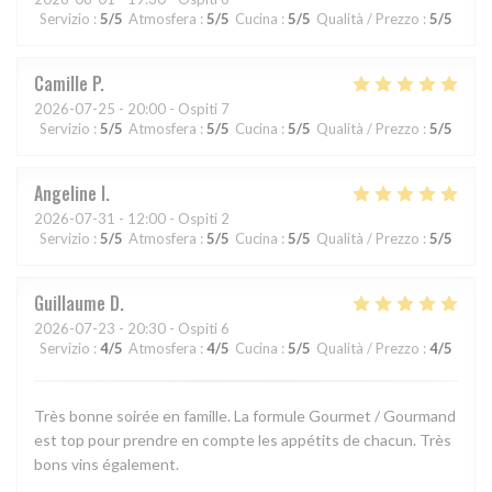
Servizio
:
5
/5
Atmosfera
:
5
/5
Cucina
:
5
/5
Qualità / Prezzo
:
5
/5
Camille
P
2026-07-25
- 20:00 - Ospiti 7
Servizio
:
5
/5
Atmosfera
:
5
/5
Cucina
:
5
/5
Qualità / Prezzo
:
5
/5
Angeline
I
2026-07-31
- 12:00 - Ospiti 2
Servizio
:
5
/5
Atmosfera
:
5
/5
Cucina
:
5
/5
Qualità / Prezzo
:
5
/5
Guillaume
D
2026-07-23
- 20:30 - Ospiti 6
Servizio
:
4
/5
Atmosfera
:
4
/5
Cucina
:
5
/5
Qualità / Prezzo
:
4
/5
Très bonne soirée en famille. La formule Gourmet / Gourmand
est top pour prendre en compte les appétits de chacun. Très
bons vins également.