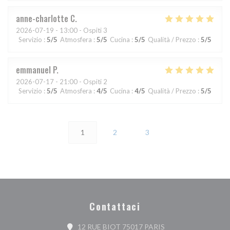
anne-charlotte
C
2026-07-19
- 13:00 - Ospiti 3
Servizio
:
5
/5
Atmosfera
:
5
/5
Cucina
:
5
/5
Qualità / Prezzo
:
5
/5
emmanuel
P
2026-07-17
- 21:00 - Ospiti 2
Servizio
:
5
/5
Atmosfera
:
4
/5
Cucina
:
4
/5
Qualità / Prezzo
:
5
/5
1
2
3
Contattaci
((apre una nuova fine
12 RUE BIOT 75017 PARIS