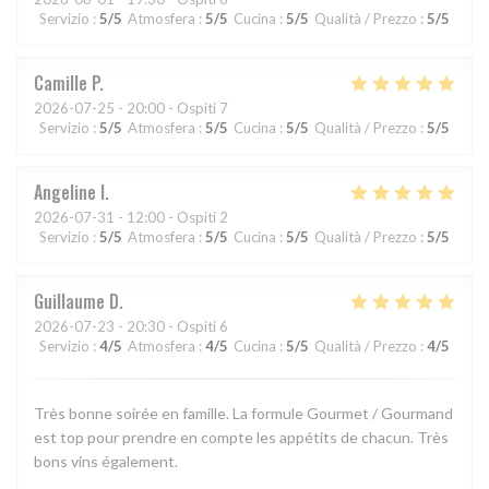
Servizio
:
5
/5
Atmosfera
:
5
/5
Cucina
:
5
/5
Qualità / Prezzo
:
5
/5
Camille
P
2026-07-25
- 20:00 - Ospiti 7
Servizio
:
5
/5
Atmosfera
:
5
/5
Cucina
:
5
/5
Qualità / Prezzo
:
5
/5
Angeline
I
2026-07-31
- 12:00 - Ospiti 2
Servizio
:
5
/5
Atmosfera
:
5
/5
Cucina
:
5
/5
Qualità / Prezzo
:
5
/5
Guillaume
D
2026-07-23
- 20:30 - Ospiti 6
Servizio
:
4
/5
Atmosfera
:
4
/5
Cucina
:
5
/5
Qualità / Prezzo
:
4
/5
Très bonne soirée en famille. La formule Gourmet / Gourmand
est top pour prendre en compte les appétits de chacun. Très
bons vins également.