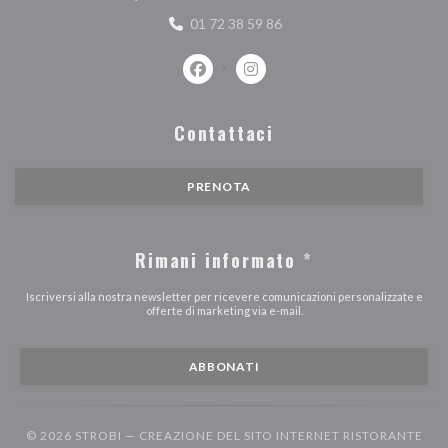
01 72 38 59 86
Facebook ((apre una nuova finestra))
Instagram ((apre una nuova fi
Contattaci
PRENOTA
Rimani informato
*
Iscriversi alla nostra newsletter per ricevere comunicazioni personalizzate e
offerte di marketing via e-mail.
ABBONATI
© 2026 STROBI — CREAZIONE DEL SITO INTERNET RISTORANTE