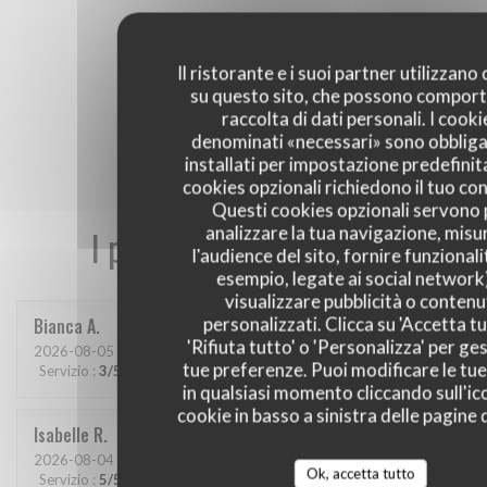
Il ristorante e i suoi partner utilizzano
su questo sito, che possono comport
raccolta di dati personali. I cooki
denominati «necessari» sono obbliga
installati per impostazione predefinita
cookies opzionali richiedono il tuo co
Questi cookies opzionali servono 
analizzare la tua navigazione, misu
I pareri dei nostri clienti
l'audience del sito, fornire funzionali
esempio, legate ai social network
visualizzare pubblicità o contenu
personalizzati. Clicca su 'Accetta tu
Bianca
A
'Rifiuta tutto' o 'Personalizza' per ges
2026-08-05
- 20:00 - Ospiti 2
tue preferenze. Puoi modificare le tue
Servizio
:
3
/5
Atmosfera
:
4
/5
Cucina
:
4
/5
Qualità / Prezzo
:
4
/5
in qualsiasi momento cliccando sull'ic
cookie in basso a sinistra delle pagine d
Isabelle
R
2026-08-04
- 19:00 - Ospiti 4
Ok, accetta tutto
Servizio
:
5
/5
Atmosfera
:
5
/5
Cucina
:
5
/5
Qualità / Prezzo
:
5
/5