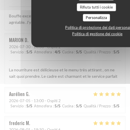
Rifiuta tutti i cookie
Bouffe excellente, décor sympa et service simple, efficace et
Personalizza
agréable. J’y retournerai!
Politica di protezione dei dati personal
Politica di gestione dei cookie
MARION
D
2026-07-30
- 20:00 - Ospiti 2
Servizio
:
5
/5
Atmosfera
:
4
/5
Cucina
:
5
/5
Qualità / Prezzo
:
5
/5
La nourriture est délicieuse et le menu très attirant , on ne
sait quoi prendre. Le cadre est charmant et le service parfait
Aurélien
G
2026-07-05
- 13:00 - Ospiti 2
Servizio
:
5
/5
Atmosfera
:
5
/5
Cucina
:
5
/5
Qualità / Prezzo
:
5
/5
frederic
M
2026-08-01
- 19:30 - Ospiti 6