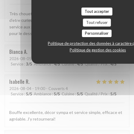
Tout accepter
Très chouette formule avec 2 tailles de plats ce qui permet
d’etre curieux sans trop manger. Plats fins, savoureux, et
Tout refuser
service aux petits soins. On reviendra (encore) notamment
Personnaliser
pour le dessert signature !
Politique de protection des données à caractère 
Politique de gestion des cookies
Bianca
A
2026-08-05
- 20:00 - Couverts 2
Service
:
3
/5
Ambiance
:
4
/5
Cuisine
:
4
/5
Qualité / Prix
:
4
/5
Isabelle
R
2026-08-04
- 19:00 - Couverts 4
Service
:
5
/5
Ambiance
:
5
/5
Cuisine
:
5
/5
Qualité / Prix
:
5
/5
Bouffe excellente, décor sympa et service simple, efficace et
agréable. J’y retournerai!