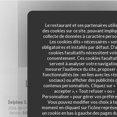
Le restaurant et ses partenaires utili
des cookies sur ce site, pouvant impliq
collecte de données à caractère perso
Les cookies dits « nécessaires » so
obligatoires et installés par défaut. D'
cookies facultatifs nécessitent vot
consentement. Ces cookies facultat
servent à analyser votre navigatio
mesurer l'audience du site, proposer
fonctionnalités (ex : en lien avec les r
Les avis de nos clients
sociaux) ou afficher des publicités 
contenus personnalisés. Cliquez sur «
accepter », « Tout refuser » ou «
Personnaliser » pour gérer vos préfér
Delphine
G
Vous pouvez modifier vos choix à t
moment en cliquant sur l'icône représ
2026-08-07
- 20:00 - Couverts 4
un cookie en bas à gauche des pages du
Service
:
5
/5
Ambiance
:
4
/5
Cuisine
:
5
/5
Qualité / Prix
:
5
/5