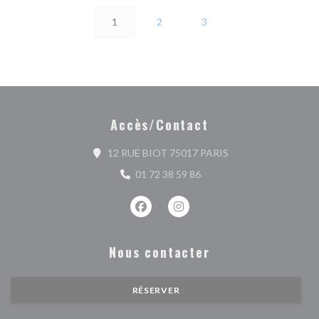
1
2
3
Accès/Contact
((ouvre une nouvelle
12 RUE BIOT 75017 PARIS
01 72 38 59 86
Facebook ((ouvre une nouvelle fenêtr
Instagram ((ouvre une nouvell
Nous contacter
RÉSERVER