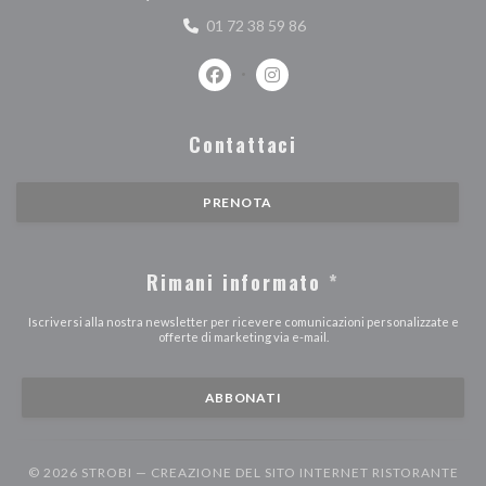
01 72 38 59 86
Facebook ((apre una nuova finestra))
Instagram ((apre una nuova fi
Contattaci
PRENOTA
Rimani informato
*
Iscriversi alla nostra newsletter per ricevere comunicazioni personalizzate e
offerte di marketing via e-mail.
ABBONATI
© 2026 STROBI — CREAZIONE DEL SITO INTERNET RISTORANTE