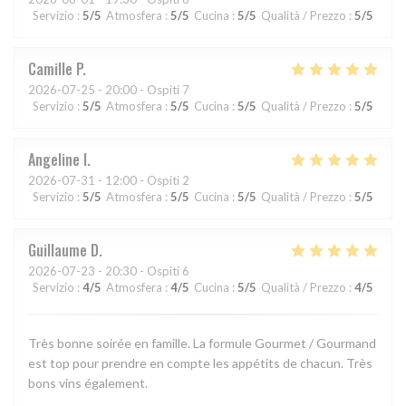
Servizio
:
5
/5
Atmosfera
:
5
/5
Cucina
:
5
/5
Qualità / Prezzo
:
5
/5
Camille
P
2026-07-25
- 20:00 - Ospiti 7
Servizio
:
5
/5
Atmosfera
:
5
/5
Cucina
:
5
/5
Qualità / Prezzo
:
5
/5
Angeline
I
2026-07-31
- 12:00 - Ospiti 2
Servizio
:
5
/5
Atmosfera
:
5
/5
Cucina
:
5
/5
Qualità / Prezzo
:
5
/5
Guillaume
D
2026-07-23
- 20:30 - Ospiti 6
Servizio
:
4
/5
Atmosfera
:
4
/5
Cucina
:
5
/5
Qualità / Prezzo
:
4
/5
Très bonne soirée en famille. La formule Gourmet / Gourmand
est top pour prendre en compte les appétits de chacun. Très
bons vins également.