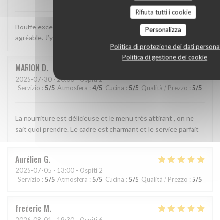
Rifiuta tutti i cookie
Bouffe excellente, décor sympa et service simple, efficace et
Personalizza
agréable. J’y retournerai!
Politica di protezione dei dati personal
Politica di gestione dei cookie
MARION
D
2026-07-30
- 20:00 - Ospiti 2
Servizio
:
5
/5
Atmosfera
:
4
/5
Cucina
:
5
/5
Qualità / Prezzo
:
5
/5
La nourriture est délicieuse et le menu très attirant , on ne
sait quoi prendre. Le cadre est charmant et le service parfait
Aurélien
G
2026-07-05
- 13:00 - Ospiti 2
Servizio
:
5
/5
Atmosfera
:
5
/5
Cucina
:
5
/5
Qualità / Prezzo
:
5
/5
frederic
M
2026-08-01
- 19:30 - Ospiti 6