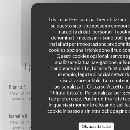
Il ristorante e i suoi partner utilizzano
su questo sito, che possono comport
raccolta di dati personali. I cooki
denominati «necessari» sono obbliga
installati per impostazione predefinita
cookies opzionali richiedono il tuo co
Questi cookies opzionali servono 
analizzare la tua navigazione, misu
I pareri dei nostri clienti
l'audience del sito, fornire funzionali
esempio, legate ai social network
visualizzare pubblicità o contenu
personalizzati. Clicca su 'Accetta tu
Bianca
A
'Rifiuta tutto' o 'Personalizza' per ges
2026-08-05
- 20:00 - Ospiti 2
tue preferenze. Puoi modificare le tue
Servizio
:
3
/5
Atmosfera
:
4
/5
Cucina
:
4
/5
Qualità / Prezzo
:
4
/5
in qualsiasi momento cliccando sull'ic
cookie in basso a sinistra delle pagine d
Isabelle
R
2026-08-04
- 19:00 - Ospiti 4
Ok, accetta tutto
Servizio
:
5
/5
Atmosfera
:
5
/5
Cucina
:
5
/5
Qualità / Prezzo
:
5
/5