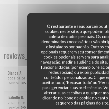
O restaurante e seus parceiros uti
cookies neste site, o que pode impli
coleta de dados pessoais. Os coo
denominados «necessários» são obri
e instalados por padrão. Outros c
opcionais requerem seu consentiment
reviews_from_our_clients_following_
cookies opcionais servem para anali
navegação, medir a audiência do site,
funcionalidades (por exemplo, relaci
redes sociais) ou exibir publicida
Bianca
A
conteúdos personalizados. Clique 
2026-08-05
- 20:00 - guests 2
aceitar tudo', 'Recusar tudo' ou 'Pers
service
:
3
/5
ambience
:
4
/5
menu
:
4
/5
quality_price
:
4
/5
para gerenciar suas preferências. V
alterar suas escolhas a qualquer 
Isabelle
R
clicando no ícone de cookie no canto 
esquerdo das páginas do site
2026-08-04
- 19:00 - guests 4
service
:
5
/5
ambience
:
5
/5
menu
:
5
/5
quality_price
:
5
/5