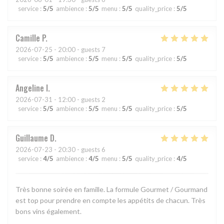
service
:
5
/5
ambience
:
5
/5
menu
:
5
/5
quality_price
:
5
/5
Camille
P
2026-07-25
- 20:00 - guests 7
service
:
5
/5
ambience
:
5
/5
menu
:
5
/5
quality_price
:
5
/5
Angeline
I
2026-07-31
- 12:00 - guests 2
service
:
5
/5
ambience
:
5
/5
menu
:
5
/5
quality_price
:
5
/5
Guillaume
D
2026-07-23
- 20:30 - guests 6
service
:
4
/5
ambience
:
4
/5
menu
:
5
/5
quality_price
:
4
/5
Très bonne soirée en famille. La formule Gourmet / Gourmand
est top pour prendre en compte les appétits de chacun. Très
bons vins également.