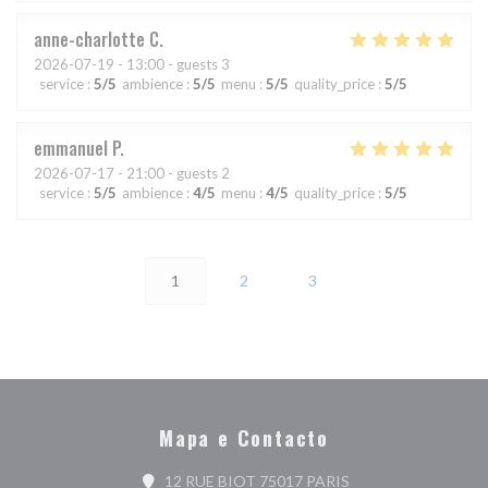
anne-charlotte
C
2026-07-19
- 13:00 - guests 3
service
:
5
/5
ambience
:
5
/5
menu
:
5
/5
quality_price
:
5
/5
emmanuel
P
2026-07-17
- 21:00 - guests 2
service
:
5
/5
ambience
:
4
/5
menu
:
4
/5
quality_price
:
5
/5
1
2
3
Mapa e Contacto
((abre numa nova jan
12 RUE BIOT 75017 PARIS