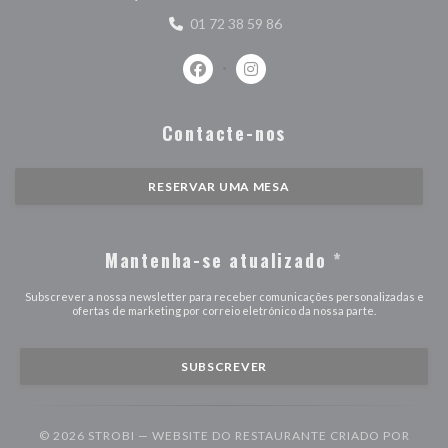
01 72 38 59 86
Facebook ((abre numa nova janela))
Instagram ((abre numa nova j
Contacte-nos
RESERVAR UMA MESA
Mantenha-se atualizado
*
Subscrever a nossa newsletter para receber comunicações personalizadas e
ofertas de marketing por correio eletrónico da nossa parte.
SUBSCREVER
© 2026 STROBI — WEBSITE DO RESTAURANTE CRIADO POR