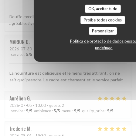
OK, aceitar tudo
Bouffe excellente, décor sympa et service simple, efficace et
Proíbe todos cookies
agréable. J’y retournerai!
Personalizar
MARION
D
Política de proteção de dados pesso
undefined
2026-07-30
- 20:00 - guests 2
service
:
5
/5
ambience
:
4
/5
menu
:
5
/5
quality_price
:
5
/5
La nourriture est délicieuse et le menu très attirant , on ne
sait quoi prendre. Le cadre est charmant et le service parfait
Aurélien
G
2026-07-05
- 13:00 - guests 2
service
:
5
/5
ambience
:
5
/5
menu
:
5
/5
quality_price
:
5
/5
frederic
M
2026-08-01
- 19:30 - guests 6