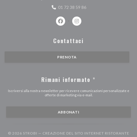
01 72 38 59 86
Facebook ((apre una nuova finestra))
Instagram ((apre una nuova fi
Contattaci
PRENOTA
Rimani informato
*
Iscriversi alla nostra newsletter per ricevere comunicazioni personalizzate e
offerte di marketing via e-mail.
ABBONATI
© 2026 STROBI — CREAZIONE DEL SITO INTERNET RISTORANTE