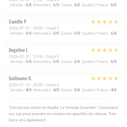
Servizio
:
5
/5
Atmosfera
:
5
/5
Cucina
:
5
/5
Qualità / Prezzo
:
5
/5
Camille
P
2026-07-25
- 20:00 - Ospiti 7
Servizio
:
5
/5
Atmosfera
:
5
/5
Cucina
:
5
/5
Qualità / Prezzo
:
5
/5
Angeline
I
2026-07-31
- 12:00 - Ospiti 2
Servizio
:
5
/5
Atmosfera
:
5
/5
Cucina
:
5
/5
Qualità / Prezzo
:
5
/5
Guillaume
D
2026-07-23
- 20:30 - Ospiti 6
Servizio
:
4
/5
Atmosfera
:
4
/5
Cucina
:
5
/5
Qualità / Prezzo
:
4
/5
Très bonne soirée en famille. La formule Gourmet / Gourmand
est top pour prendre en compte les appétits de chacun. Très
bons vins également.