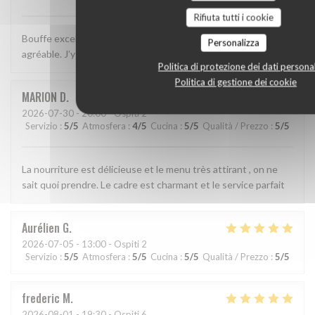
Rifiuta tutti i cookie
Bouffe excellente, décor sympa et service simple, efficace et
Personalizza
agréable. J’y retournerai!
Politica di protezione dei dati personal
Politica di gestione dei cookie
MARION
D
2026-07-30
- 20:00 - Ospiti 2
Servizio
:
5
/5
Atmosfera
:
4
/5
Cucina
:
5
/5
Qualità / Prezzo
:
5
/5
La nourriture est délicieuse et le menu très attirant , on ne
sait quoi prendre. Le cadre est charmant et le service parfait
Aurélien
G
2026-07-05
- 13:00 - Ospiti 2
Servizio
:
5
/5
Atmosfera
:
5
/5
Cucina
:
5
/5
Qualità / Prezzo
:
5
/5
frederic
M
2026-08-01
- 19:30 - Ospiti 6