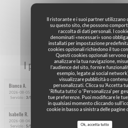
Il ristorante e i suoi partner utilizzano
su questo sito, che possono comport
raccolta di dati personali. I cooki
denominati «necessari» sono obbliga
installati per impostazione predefinita
cookies opzionali richiedono il tuo co
Questi cookies opzionali servono 
analizzare la tua navigazione, misu
I pareri dei nostri clienti
l'audience del sito, fornire funzionali
esempio, legate ai social network
visualizzare pubblicità o contenu
personalizzati. Clicca su 'Accetta tu
Bianca
A
'Rifiuta tutto' o 'Personalizza' per ges
2026-08-05
- 20:00 - Ospiti 2
tue preferenze. Puoi modificare le tue
Servizio
:
3
/5
Atmosfera
:
4
/5
Cucina
:
4
/5
Qualità / Prezzo
:
4
/5
in qualsiasi momento cliccando sull'ic
cookie in basso a sinistra delle pagine d
Isabelle
R
2026-08-04
- 19:00 - Ospiti 4
Ok, accetta tutto
Servizio
:
5
/5
Atmosfera
:
5
/5
Cucina
:
5
/5
Qualità / Prezzo
:
5
/5