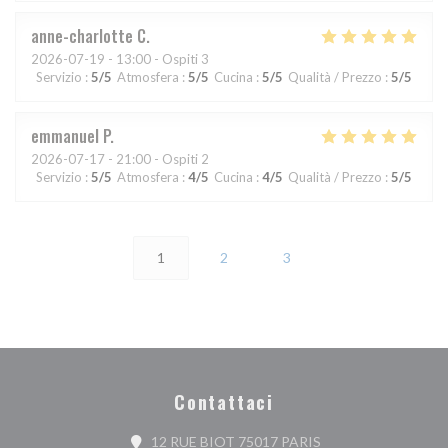
anne-charlotte
C
2026-07-19
- 13:00 - Ospiti 3
Servizio
:
5
/5
Atmosfera
:
5
/5
Cucina
:
5
/5
Qualità / Prezzo
:
5
/5
emmanuel
P
2026-07-17
- 21:00 - Ospiti 2
Servizio
:
5
/5
Atmosfera
:
4
/5
Cucina
:
4
/5
Qualità / Prezzo
:
5
/5
1
2
3
Contattaci
((apre una nuova fine
12 RUE BIOT 75017 PARIS