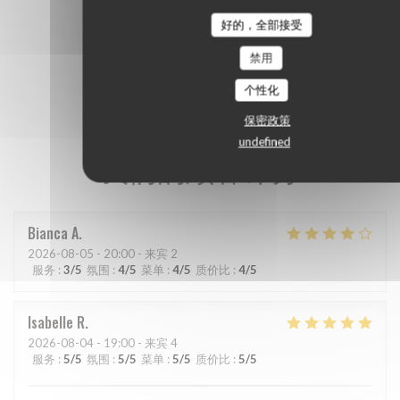
好的，全部接受
禁用
个性化
保密政策
undefined
我们的顾客评分
Bianca
A
2026-08-05
- 20:00 - 来宾 2
服务
:
3
/5
氛围
:
4
/5
菜单
:
4
/5
质价比
:
4
/5
Isabelle
R
2026-08-04
- 19:00 - 来宾 4
服务
:
5
/5
氛围
:
5
/5
菜单
:
5
/5
质价比
:
5
/5