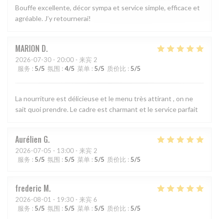
Bouffe excellente, décor sympa et service simple, efficace et
agréable. J’y retournerai!
MARION
D
2026-07-30
- 20:00 - 来宾 2
服务
:
5
/5
氛围
:
4
/5
菜单
:
5
/5
质价比
:
5
/5
La nourriture est délicieuse et le menu très attirant , on ne
sait quoi prendre. Le cadre est charmant et le service parfait
Aurélien
G
2026-07-05
- 13:00 - 来宾 2
服务
:
5
/5
氛围
:
5
/5
菜单
:
5
/5
质价比
:
5
/5
frederic
M
2026-08-01
- 19:30 - 来宾 6
服务
:
5
/5
氛围
:
5
/5
菜单
:
5
/5
质价比
:
5
/5