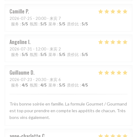
Camille
P
2026-07-25
- 20:00 - 来宾 7
服务
:
5
/5
氛围
:
5
/5
菜单
:
5
/5
质价比
:
5
/5
Angeline
I
2026-07-31
- 12:00 - 来宾 2
服务
:
5
/5
氛围
:
5
/5
菜单
:
5
/5
质价比
:
5
/5
Guillaume
D
2026-07-23
- 20:30 - 来宾 6
服务
:
4
/5
氛围
:
4
/5
菜单
:
5
/5
质价比
:
4
/5
Très bonne soirée en famille. La formule Gourmet / Gourmand
est top pour prendre en compte les appétits de chacun. Très
bons vins également.
anne-charlotte
C