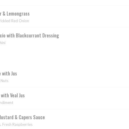
er & Lemongrass
Pickled Red Onion
cio with Blackcurrant Dressing
ini
 with Jus
 Nuts
with Veal Jus
ondiment
Mustard & Capers Sauce
, Fresh Raspberries