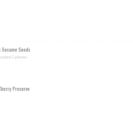
h Sesame Seeds
Toasted Cashews
Cherry Preserve