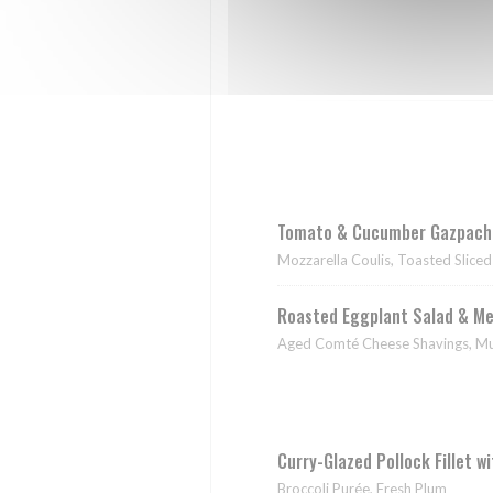
Tomato & Cucumber Gazpacho
Mozzarella Coulis, Toasted Slice
Roasted Eggplant Salad & Me
Aged Comté Cheese Shavings, Mus
Curry-Glazed Pollock Fillet w
Broccoli Purée, Fresh Plum