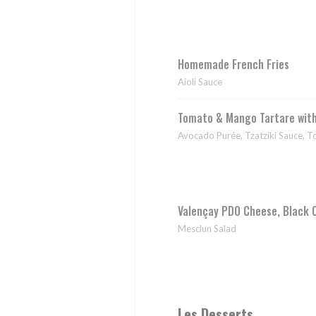
Homemade French Fries
Aioli Sauce
Tomato & Mango Tartare wit
Avocado Purée, Tzatziki Sauce, 
Valençay PDO Cheese, Black 
Mesclun Salad
Les Desserts