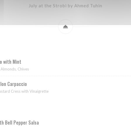
July at the Strobi by Ahmed Tuhin
 with Mint
d Almonds, Chives
lon Carpaccio
tard Cress with Vinaigrette
ith Bell Pepper Salsa