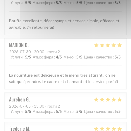
Услуги
:
5
/5
Атмосфера
:
5
/5
Меню
:
5
/5
Цена / качество
:
5
/5
Bouffe excellente, décor sympa et service simple, efficace et
agréable. J’y retournerai!
MARION
D
2026-07-30
- 20:00 - гости 2
Услуги
:
5
/5
Атмосфера
:
4
/5
Меню
:
5
/5
Цена / качество
:
5
/5
La nourriture est délicieuse et le menu très attirant , on ne
sait quoi prendre. Le cadre est charmant et le service parfait
Aurélien
G
2026-07-05
- 13:00 - гости 2
Услуги
:
5
/5
Атмосфера
:
5
/5
Меню
:
5
/5
Цена / качество
:
5
/5
frederic
M