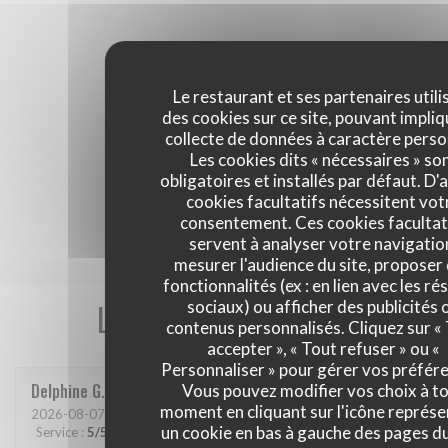
Le restaurant et ses partenaires utili
des cookies sur ce site, pouvant impliq
collecte de données à caractère perso
Les cookies dits « nécessaires » so
obligatoires et installés par défaut. D'
cookies facultatifs nécessitent vot
consentement. Ces cookies facultat
servent à analyser votre navigatio
mesurer l'audience du site, proposer
fonctionnalités (ex : en lien avec les r
Les avis de nos clients
sociaux) ou afficher des publicités 
contenus personnalisés. Cliquez sur «
accepter », « Tout refuser » ou «
Personnaliser » pour gérer vos préfér
Delphine
G
Vous pouvez modifier vos choix à t
moment en cliquant sur l'icône représ
2026-08-07
- 20:00 - Couverts 4
un cookie en bas à gauche des pages du
Service
:
5
/5
Ambiance
:
4
/5
Cuisine
:
5
/5
Qualité / Prix
:
5
/5