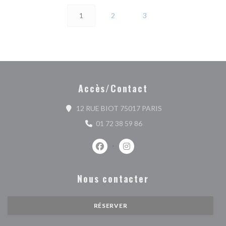
1
2
3
Accès/Contact
((ouvre une nouvelle
12 RUE BIOT 75017 PARIS
01 72 38 59 86
Facebook ((ouvre une nouvelle fenêtr
Instagram ((ouvre une nouvell
Nous contacter
RÉSERVER