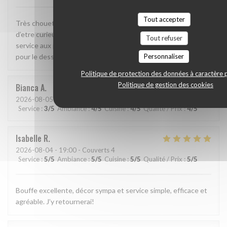
Tout accepter
Très chouette formule avec 2 tailles de plats ce qui permet
d’etre curieux sans trop manger. Plats fins, savoureux, et
Tout refuser
service aux petits soins. On reviendra (encore) notamment
Personnaliser
pour le dessert signature !
Politique de protection des données à caractère 
Politique de gestion des cookies
Bianca
A
2026-08-05
- 20:00 - Couverts 2
Service
:
3
/5
Ambiance
:
4
/5
Cuisine
:
4
/5
Qualité / Prix
:
4
/5
Isabelle
R
2026-08-04
- 19:00 - Couverts 4
Service
:
5
/5
Ambiance
:
5
/5
Cuisine
:
5
/5
Qualité / Prix
:
5
/5
Bouffe excellente, décor sympa et service simple, efficace et
agréable. J’y retournerai!