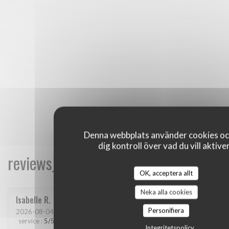
Denna webbplats använder cookies oc
dig kontroll över vad du vill aktive
reviews_from_our_clients_following_
OK, acceptera allt
Neka alla cookies
Isabelle
R
Personifiera
2026-08-04
- 19:00 - guests 4
service
:
5
/5
ambience
:
5
/5
menu
:
5
/5
quality_price
:
5
/5
Integritetspolicy