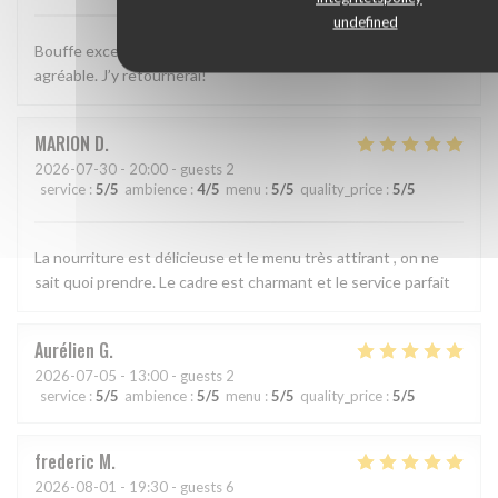
undefined
Bouffe excellente, décor sympa et service simple, efficace et
agréable. J’y retournerai!
MARION
D
2026-07-30
- 20:00 - guests 2
service
:
5
/5
ambience
:
4
/5
menu
:
5
/5
quality_price
:
5
/5
La nourriture est délicieuse et le menu très attirant , on ne
sait quoi prendre. Le cadre est charmant et le service parfait
Aurélien
G
2026-07-05
- 13:00 - guests 2
service
:
5
/5
ambience
:
5
/5
menu
:
5
/5
quality_price
:
5
/5
frederic
M
2026-08-01
- 19:30 - guests 6