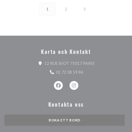
1
2
3
Karta och Kontakt
((öppnas i ett nytt f
12 RUE BIOT 75017 PARIS
01 72 38 59 86
Facebook ((öppnas i ett nytt fönster)
Instagram ((öppnas i ett nytt 
Kontakta oss
BOKA ETT BORD