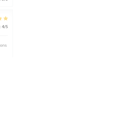
:
4
/5
bons
:
5
/5