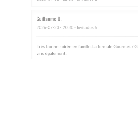
Guillaume
D
2026-07-23
- 20:30 - Invitados 6
Très bonne soirée en famille. La formule Gourmet / 
vins également.
anne-charlotte
C
2026-07-19
- 13:00 - Invitados 3