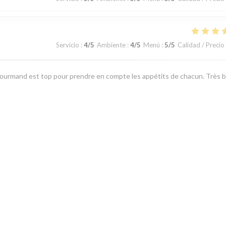
Servicio
:
4
/5
Ambiente
:
4
/5
Menú
:
5
/5
Calidad / Precio
Gourmand est top pour prendre en compte les appétits de chacun. Très 
Servicio
:
5
/5
Ambiente
:
5
/5
Menú
:
5
/5
Calidad / Precio
1
2
3