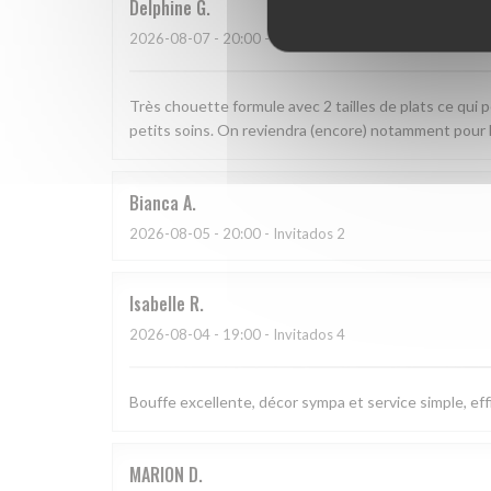
Delphine
G
2026-08-07
- 20:00 - Invitados 4
Très chouette formule avec 2 tailles de plats ce qui 
petits soins. On reviendra (encore) notamment pour l
Bianca
A
2026-08-05
- 20:00 - Invitados 2
Isabelle
R
2026-08-04
- 19:00 - Invitados 4
Bouffe excellente, décor sympa et service simple, effi
MARION
D