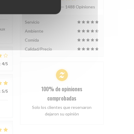
Valoración media —
1488 Opiniones
:
5
/5
Servicio
aux
Ambiente
Comida
Calidad/Precio
:
4
/5
100% de opiniones
:
5
/5
comprobadas
Solo los clientes que reservaron
dejaron su opinión