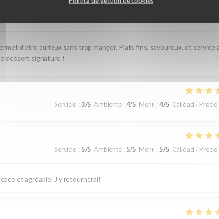
Política de gestión de cookies
Servicio
:
5
/5
Ambiente
:
4
/5
Menú
:
5
/5
Calidad / Precio
permet d’etre curieux sans trop manger. Plats fins, savoureux, et service 
e dessert signature !
Servicio
:
3
/5
Ambiente
:
4
/5
Menú
:
4
/5
Calidad / Precio
Servicio
:
5
/5
Ambiente
:
5
/5
Menú
:
5
/5
Calidad / Precio
cace et agréable. J’y retournerai!